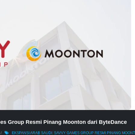
mes Group Resmi Pinang Moonton dari ByteDance
EKSPANSI ARAB SAUDI: SAVVY GAMES GROUP RESMI PINANG MOON