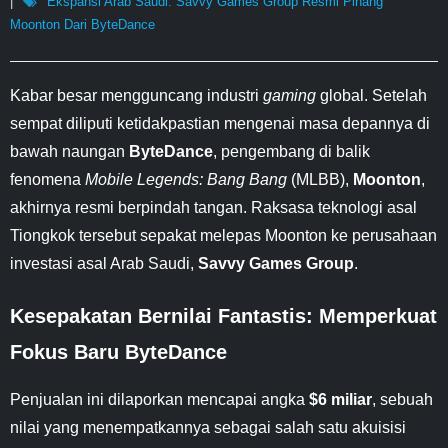
Ekspansi Arab Saudi: Savvy Games Group Resmi Pinang
Moonton Dari ByteDance
Kabar besar mengguncang industri
gaming
global. Setelah
sempat diliputi ketidakpastian mengenai masa depannya di
bawah naungan
ByteDance
, pengembang di balik
fenomena
Mobile Legends: Bang Bang
(MLBB),
Moonton
,
akhirnya resmi berpindah tangan. Raksasa teknologi asal
Tiongkok tersebut sepakat melepas Moonton ke perusahaan
investasi asal Arab Saudi,
Savvy Games Group
.
Kesepakatan Bernilai Fantastis: Memperkuat
Fokus Baru ByteDance
Penjualan ini dilaporkan mencapai angka
$6 miliar
, sebuah
nilai yang menempatkannya sebagai salah satu akuisisi