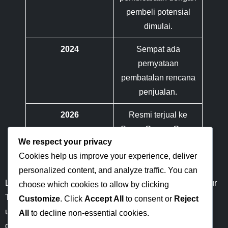
pembeli potensial
dimulai.
2024
Sempat ada
pernyataan
pembatalan rencana
penjualan.
2026
Resmi terjual ke
Savvy Games Group
We respect your privacy
seharga
$6 miliar
.
Cookies help us improve your experience, deliver
personalized content, and analyze traffic. You can
Langkah ini membuktikan bahwa dana investasi dari Timur
choose which cookies to allow by clicking
Tengah kini menjadi kekuatan utama yang membentuk
Customize
. Click
Accept All
to consent or
Reject
ulang peta ekosistem teknologi dan hiburan digital secara
All
to decline non-essential cookies.
global.